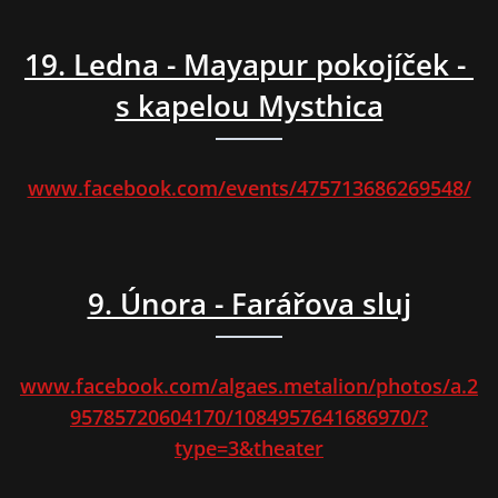
19. Ledna - Mayapur pokojíček -
s kapelou Mysthica
www.facebook.com/events/475713686269548/
9. Února - Farářova sluj
www.facebook.com/algaes.metalion/photos/a.2
95785720604170/1084957641686970/?
type=3&theater