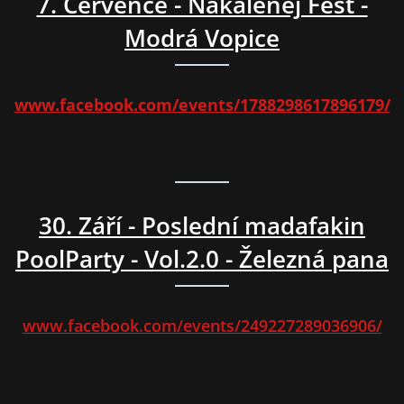
7. Července - Nakalenej Fest -
Modrá Vopice
www.facebook.com/events/1788298617896179/
30. Září - Poslední madafakin
PoolParty - Vol.2.0 - Železná pana
www.facebook.com/events/249227289036906/