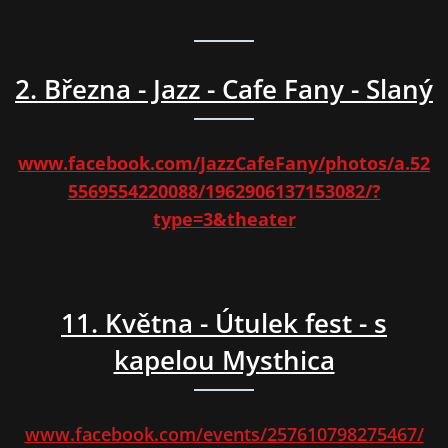
2. Března - Jazz - Cafe Fany - Slaný
www.facebook.com/JazzCafeFany/photos/a.52
5569554220088/1962906137153082/?
type=3&theater
11. Května - Útulek fest - s
kapelou Mysthica
www.facebook.com/events/257610798275467/