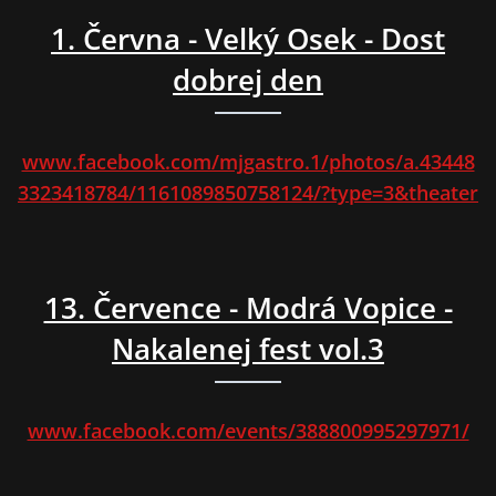
1. Června - Velký Osek - Dost
dobrej den
www.facebook.com/mjgastro.1/photos/a.43448
3323418784/1161089850758124/?type=3&theater
13. Července - Modrá Vopice -
Nakalenej fest vol.3
www.facebook.com/events/388800995297971/