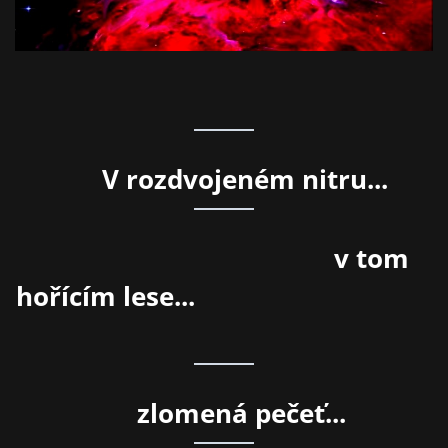
V rozdvojeném nitru...
v tom
hořícím lese...
zlomená
pečeť...