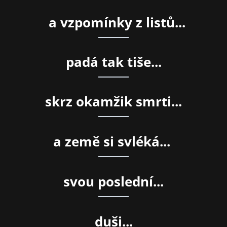
a vzpomínky z listů...
padá tak tiše...
skrz okamžik smrti...
a země si svléká...
svou poslední...
duši...