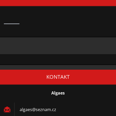
KONTAKT
Algaes
algaes@s
eznam.cz