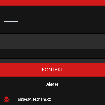
KONTAKT
Algaes
algaes@s
eznam.cz