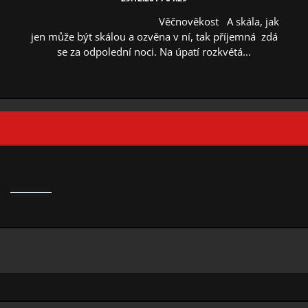
Věčnověkost A skála, jak
jen může být skálou a ozvěna v ní, tak příjemná zdá
se za odpolední noci. Na úpatí rozkvétá...