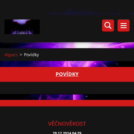
Algaes
>
Povídky
POVÍDKY
VĚČNOVĚKOST
29.12.2014 04:29