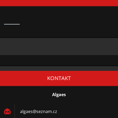
KONTAKT
Algaes
algaes@s
eznam.cz