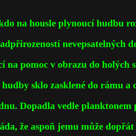
ěkdo na housle plynoucí hudbu ro
nadpřirozeností nevepsatelných d
cí na pomoc v obrazu do holých s
é hudby sklo zasklené do rámu a
e dnu. Dopadla vedle planktonem
ráda, že aspoň jemu může dopřát 