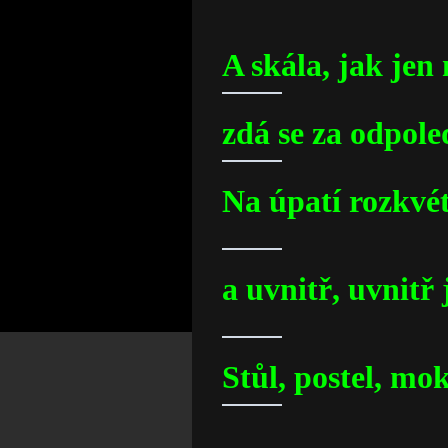
A skála, jak jen
zdá se za odpole
Na úpatí rozkvé
a uvnitř, uvnitř
Stůl, postel, m