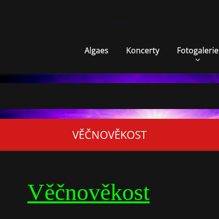
Algaes
Koncerty
Fotogalerie
VĚČNOVĚKOST
Věčnověkost