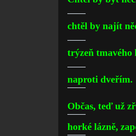
chtěl by najít n
trýzeň tmavého
naproti dveřím.
Občas, teď už zř
horké lázně, za