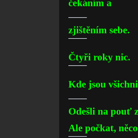
čekáním a
zjištěním sebe.
Čtyři roky nic.
Kde jsou všichn
Odešli na pouť z
Ale počkat, něco