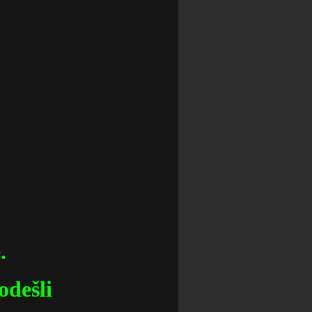
.
 odešli