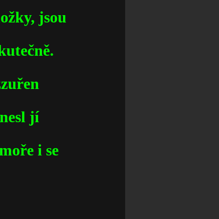
nožky, jsou
skutečně.
ozzuřen
nesl jí
moře i se