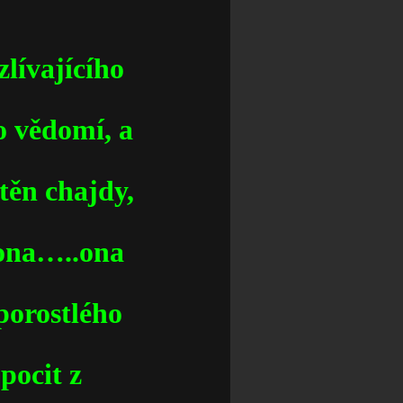
zlívajícího
o vědomí, a
těn chajdy,
 ona…..ona
 porostlého
pocit z