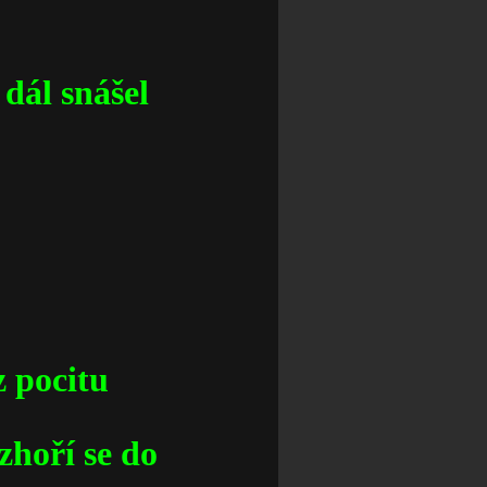
 dál snášel
z pocitu
zhoří se do