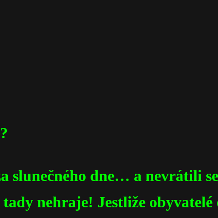
i?
a slunečného dne… a nevrátili se
 tady nehraje! Jestliže obyvatelé