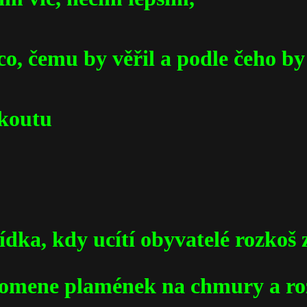
ěco, čemu by věřil a podle čeho by
 koutu
ídka, kdy ucítí obyvatelé rozkoš 
pomene plamének na chmury a ro