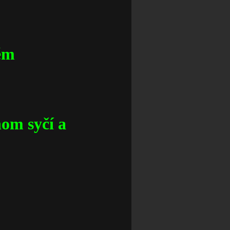
ném
nom syčí a