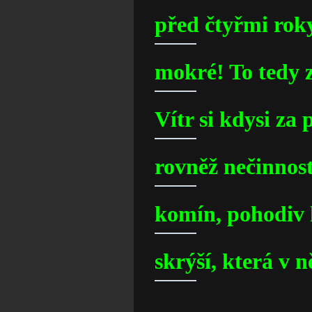
před čtyřmi roky
mokré! To tedy z
Vítr si kdysi za
rovněž nečinnost
komín, pohodiv 
skrýší, která v 