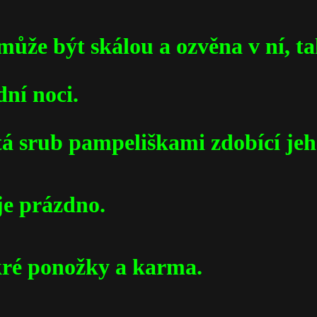
 může být skálou a ozvěna v ní, 
dní noci.
tá srub pampeliškami zdobící jeh
 je prázdno.
okré ponožky a karma.