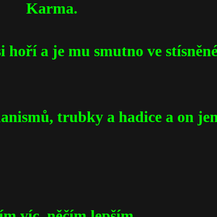
ma.
i hoří a je mu smutno ve stísně
anismů, trubky a hadice a on je
ím víc, něčím lepším,