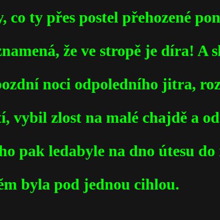
, co ty přes postel přehozené po
namená, že ve stropě je díra! A 
 pozdní noci odpoledního jitra, r
í, vybil zlost na malé chajdě a od
ho pak ledabyle na dno útesu do 
něm byla pod jednou cihlou.