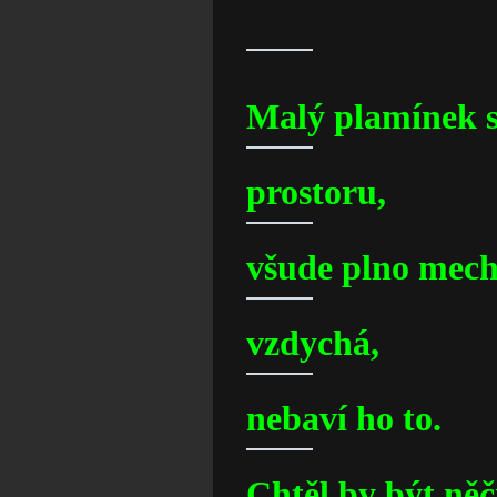
Kar
Malý plamínek s
prostoru,
všude plno mech
vzdychá,
nebaví ho to.
Chtěl by být něč