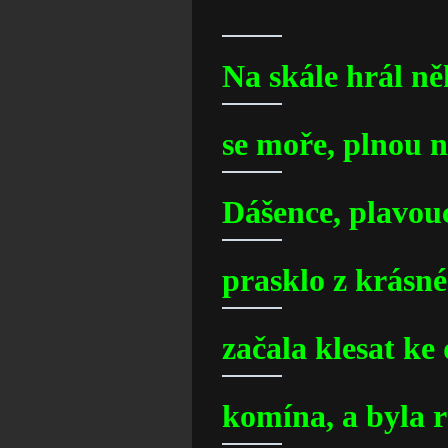
Na skále hrál n
se moře, plnou 
Dášence, plavou
prasklo z krásn
začala klesat k
komína, a byla 