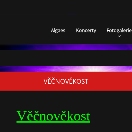
Algaes
Koncerty
Fotogalerie
VĚČNOVĚKOST
Věčnověkost