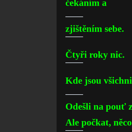
čekáním a
zjištěním sebe.
Čtyři roky nic.
Kde jsou všichn
Odešli na pouť z
Ale počkat, něco