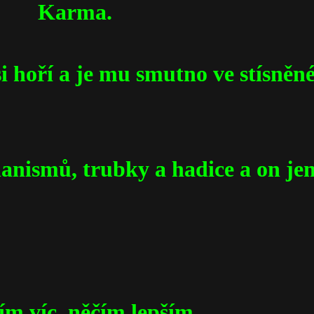
ma.
i hoří a je mu smutno ve stísně
anismů, trubky a hadice a on je
ím víc, něčím lepším,