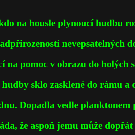
ěkdo na housle plynoucí hudbu ro
nadpřirozeností nevepsatelných d
cí na pomoc v obrazu do holých s
é hudby sklo zasklené do rámu a
e dnu. Dopadla vedle planktonem
ráda, že aspoň jemu může dopřát 