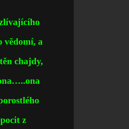
zlívajícího
o vědomí, a
těn chajdy,
 ona…..ona
 porostlého
pocit z