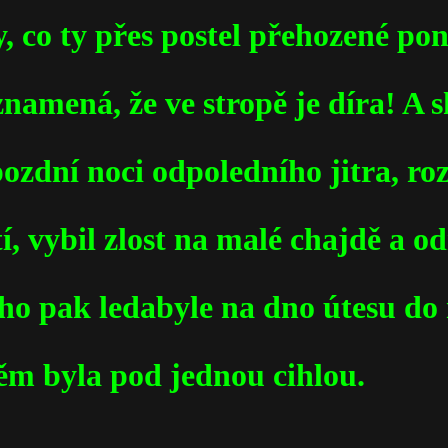
, co ty přes postel přehozené po
namená, že ve stropě je díra! A 
 pozdní noci odpoledního jitra, r
í, vybil zlost na malé chajdě a od
ho pak ledabyle na dno útesu do 
něm byla pod jednou cihlou.