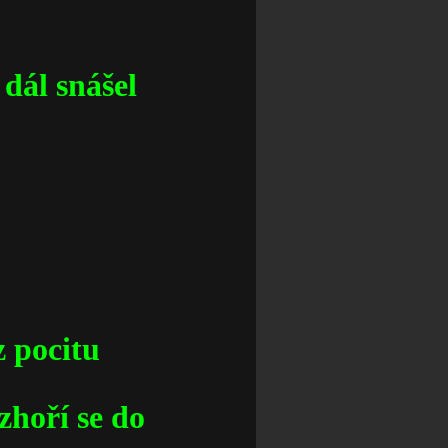
 dál snášel
z pocitu
zhoří se do