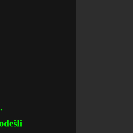
.
 odešli