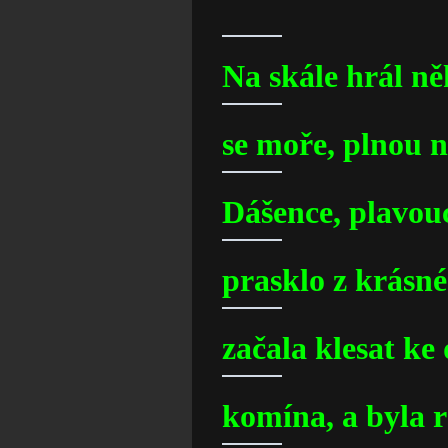
Na skále hrál n
se moře, plnou 
Dášence, plavou
prasklo z krásn
začala klesat k
komína, a byla 