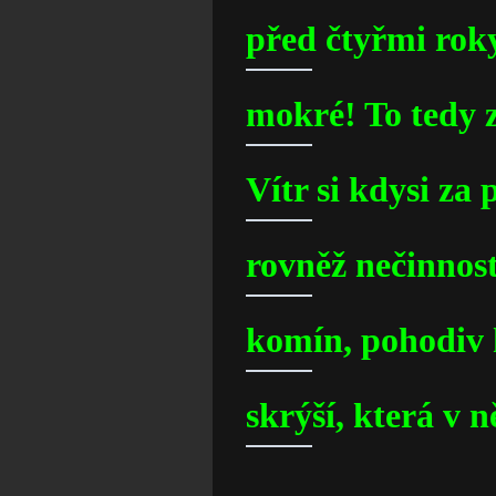
před čtyřmi roky
mokré! To tedy z
Vítr si kdysi za
rovněž nečinnost
komín, pohodiv 
skrýší, která v 