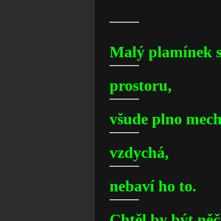
Kar
Malý plamínek s
prostoru,
všude plno mech
vzdychá,
nebaví ho to.
Chtěl by být něč