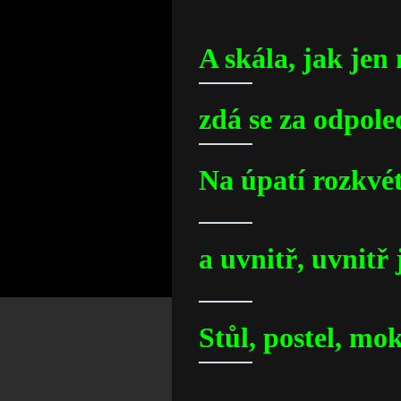
A skála, jak jen
zdá se za odpole
Na úpatí rozkvé
a uvnitř, uvnitř
Stůl, postel, m