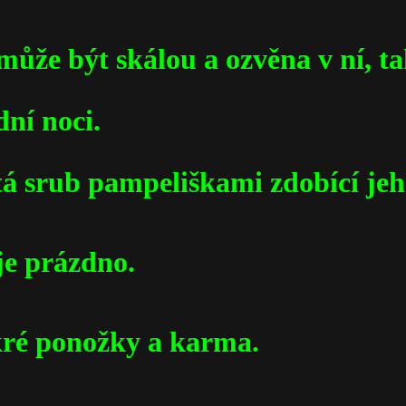
 může být skálou a ozvěna v ní, 
dní noci.
tá srub pampeliškami zdobící jeh
 je prázdno.
okré ponožky a karma.