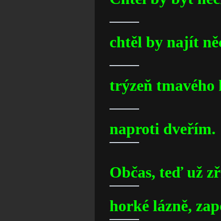
chtěl by najít n
trýzeň tmavého
naproti dveřím.
Občas, teď už zř
horké lázně, za