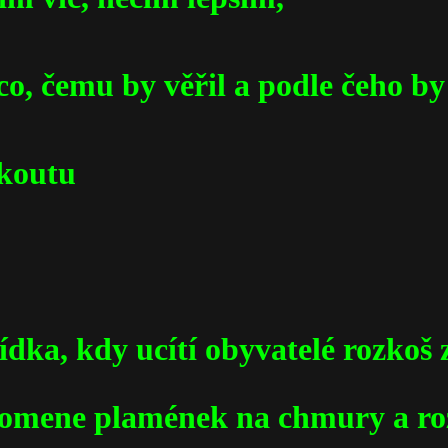
ěco, čemu by věřil a podle čeho by
 koutu
ídka, kdy ucítí obyvatelé rozkoš 
pomene plamének na chmury a ro