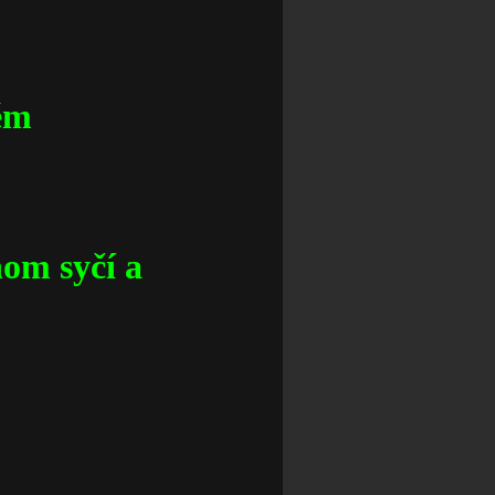
ném
nom syčí a