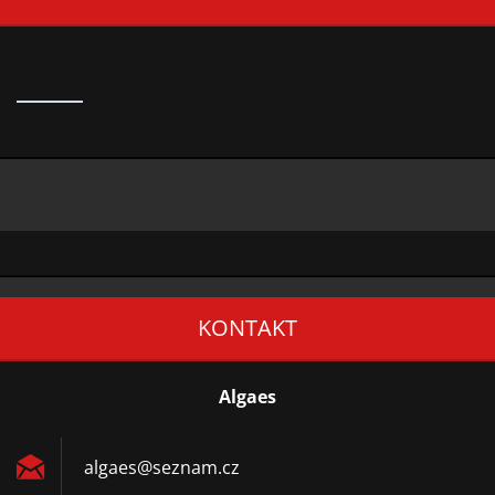
KONTAKT
Algaes
algaes@s
eznam.cz