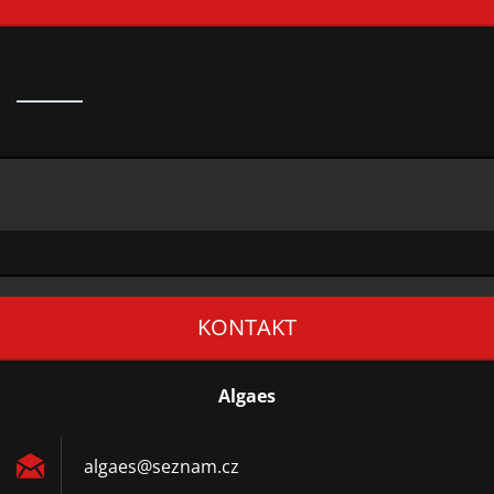
KONTAKT
Algaes
algaes@s
eznam.cz