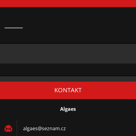
KONTAKT
Algaes
algaes@s
eznam.cz