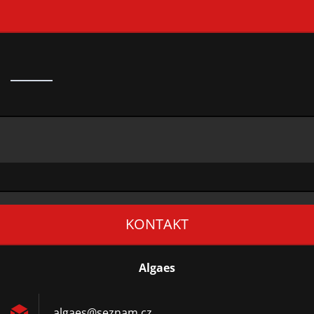
KONTAKT
Algaes
algaes@s
eznam.cz